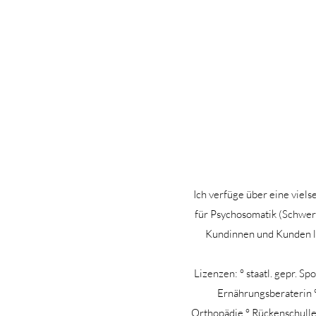
Ich verfüge über eine viels
für Psychosomatik (Schwer
Kundinnen und Kunden lau
Lizenzen: ° staatl. gepr. Sp
Ernährungsberaterin °
Orthopädie ° Rückenschulleh