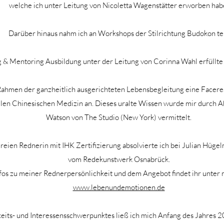
welche ich unter Leitung von Nicoletta Wagenstätter erworben hab
Darüber hinaus nahm ich an Workshops der Stilrichtung Budokon tei
 & Mentoring Ausbildung unter der Leitung von Corinna Wahl erfüllte 
Rahmen der ganzheitlich ausgerichteten Lebensbegleitung eine Facer
len Chinesischen Medizin an. Dieses uralte Wissen wurde mir durch Ab
Watson von The Studio (New York) vermittelt.
eien Rednerin mit IHK Zertifizierung absolvierte ich bei Julian Hüg
vom Redekunstwerk Osnabrück.
fos zu meiner Rednerpersönlichkeit und dem Angebot findet ihr unter
www.lebenundemotionen.de
its- und Interessensschwerpunktes ließ ich mich Anfang des Jahres 2