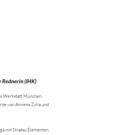
e Rednerin (IHK)
nas Werkstatt München.
wurde von Amiena Zylla und
ga mit Shiatsu Elementen,