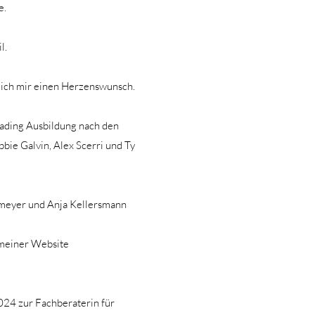
e.
l.
ich mi
r einen Herzenswunsch.
eading Ausbildung nach den
bie Galvin, Alex Scerri und Ty
elmeyer und Anja Kellersmann
 meiner Website
024 zur Fachberaterin für