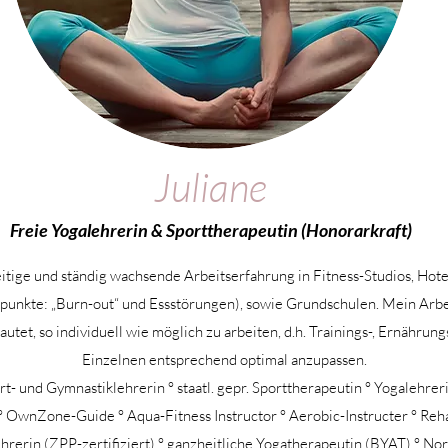
Juliane
Freie Yogalehrerin & Sporttherapeutin (Honorarkraft)
eitige und ständig wachsende Arbeitserfahrung in Fitness-Studios, Hote
punkte: „Burn-out“ und Essstörungen), sowie Grundschulen. Mein Arb
tet, so individuell wie möglich zu arbeiten, d.h. Trainings-, Ernährun
Einzelnen entsprechend optimal anzupassen.
ort- und Gymnastiklehrerin ° staatl. gepr. Sporttherapeutin ° Yogalehrer
 OwnZone-Guide ° Aqua-Fitness Instructor ° Aerobic-Instructer ° Reh
rerin (ZPP-zertifiziert) ° ganzheitliche Yogatherapeutin (BYAT) ° No