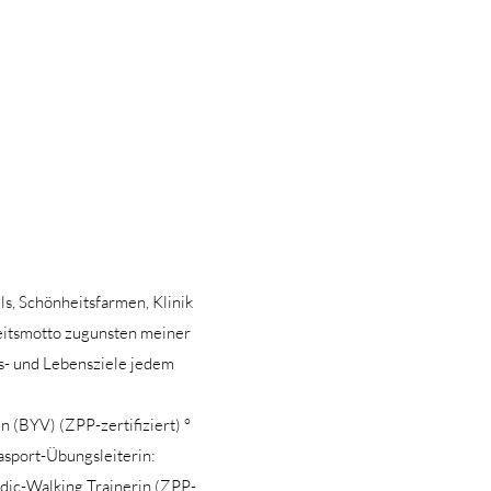
ls, Schönheitsfarmen, Klinik
eitsmotto zugunsten meiner
gs- und Lebensziele jedem
in (BYV) (ZPP-zertifiziert) °
asport-Übungsleiterin:
rdic-Walking Trainerin (ZPP-