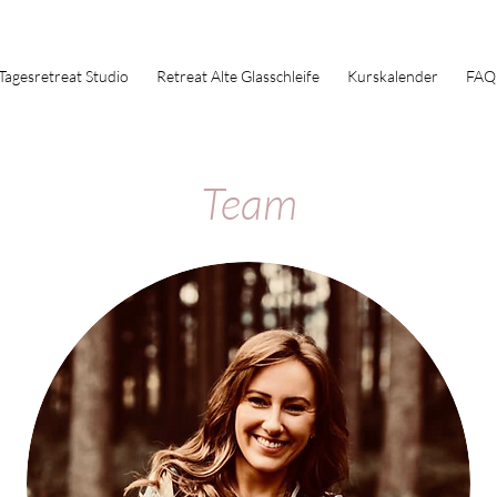
Tagesretreat Studio
Retreat Alte Glasschleife
Kurskalender
FAQ
Team