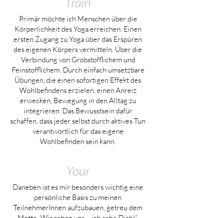
Train
Primär möchte ich Menschen über die
Körperlichkeit des Yoga erreichen. Einen
ersten Zugang zu Yoga über das Erspüren
des eigenen Körpers vermitteln. Über die
Verbindung von Grobstofflichem und
Feinstofflichem. Durch einfach umsetzbare
Übungen, die einen sofortigen Effekt des
Wohlbefindens erzielen, einen Anreiz
erwecken, Bewegung in den Alltag zu
integrieren. Das Bewusstsein dafür
schaffen, dass je
der selbst durch aktives Tun
verantwortlich für das eigene
Wohlbefinden sein kann.
Your
Daneben ist es mir besonders wichtig eine
persönliche Basis zu meinen
TeilnehmerInnen aufzubauen, getreu dem
Motto „Wir sehen uns – ich sehe Dich!“.