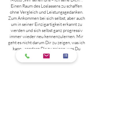
Einen Raum des Loslassens zu schaffen
ohne Vergleich und Leistungsgedanken.
Zum Ankommen bei sich selbst, aber auch
um in seiner Einzigartigkeit erkannt zu
werden und sich selbst ganz progressiv
immer wieder neu kennenzulernen. Mir
geht es nicht darum Dir zu zeigen, was ich
kann - sondern Dir zu zeigen, was Du
kannst!
Om
Als Verehrerin von Tradition und
Philosophie ist es mir ein besonderes
Anliegen diese in meinen Yogaunterricht
dezent einfließen zu lassen. Die Schätze
jahrtausendealter Lehren weisen eine
erstaunliche Aktualität auf, die bei so
manchen Lebensthemen der Moderne
Hilfestellungen bieten können.