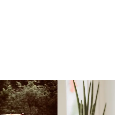
Train your Om
®
Yoga
&
anzheitliche Lebensbegleitu