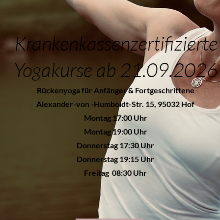
Krankenkassenzertifizierte
Yogakurse ab 21.09.2026
Rückenyoga für Anfänger & Fortgeschrittene
Alexander-von -Humboldt-Str. 15, 95032 Hof
Montag 17:00 Uhr
Montag 19:00 Uhr
Donnerstag 17:30 Uhr
Donnerstag 19:15 Uhr
Freitag 08:30 Uhr