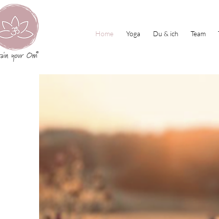
Home
Yoga
Du & ich
Team
Unse