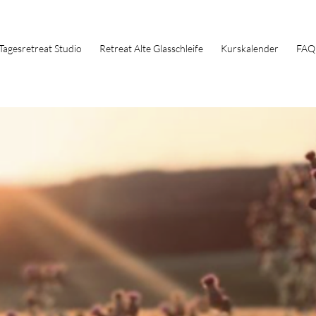
Tagesretreat Studio
Retreat Alte Glasschleife
Kurskalender
FAQ
re Gedanken verneigen
vor unseren Gefühlen.